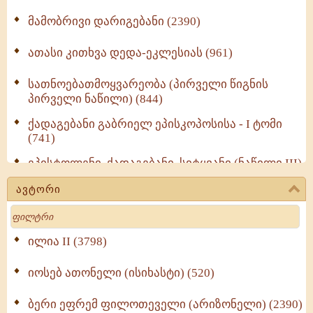
მამობრივი დარიგებანი (2390)
ათასი კითხვა დედა-ეკლესიას (961)
სათნოებათმოყვარეობა (პირველი წიგნის
პირველი ნაწილი) (844)
ქადაგებანი გაბრიელ ეპისკოპოსისა - I ტომი
(741)
ეპისტოლენი, ქადაგებანი, სიტყვანი (ნაწილი III)
(723)
ავტორი
მოძღვრის ძალზე სასარგებლო რჩევები
Search
მრევლისათვის (545)
Wisdomge (514)
ილია II (3798)
იოსებ ათონელი (ისიხასტი) (520)
ქადაგებანი გაბრიელ ეპისკოპოსისა - II ტომი
(370)
ბერი ეფრემ ფილოთეველი (არიზონელი) (2390)
სულიერი ცხოვრების სახელმძღვანელო -