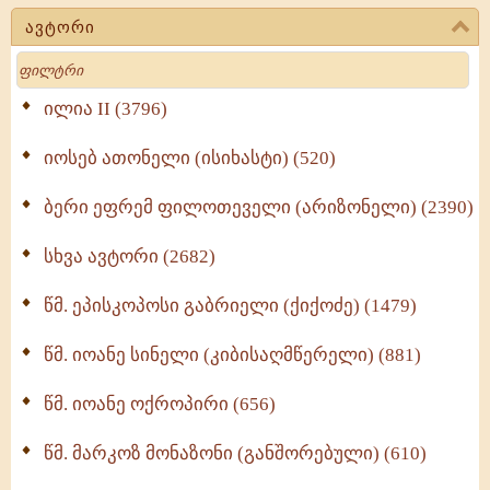
(723)
ავტორი
მოძღვრის ძალზე სასარგებლო რჩევები
Search
მრევლისათვის (545)
Wisdomge (514)
ილია II (3796)
იოსებ ათონელი (ისიხასტი) (520)
ქადაგებანი გაბრიელ ეპისკოპოსისა - II ტომი
(370)
ბერი ეფრემ ფილოთეველი (არიზონელი) (2390)
სულიერი ცხოვრების სახელმძღვანელო -
ნაწილი II (369)
სხვა ავტორი (2682)
ღმერთი და ადამიანები (287)
წმ. ეპისკოპოსი გაბრიელი (ქიქოძე) (1479)
ბერის დიადემა (278)
წმ. იოანე სინელი (კიბისაღმწერელი) (881)
მონაზვნური გამოცდილების გადმოცემა (273)
წმ. იოანე ოქროპირი (656)
ოთხი ასეული თავი სიყვარულის შესახებ (259)
წმ. მარკოზ მონაზონი (განშორებული) (610)