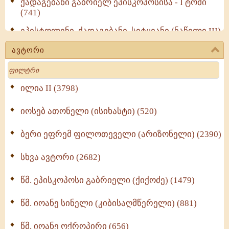
ქადაგებანი გაბრიელ ეპისკოპოსისა - I ტომი
(741)
ეპისტოლენი, ქადაგებანი, სიტყვანი (ნაწილი III)
(723)
ავტორი
მოძღვრის ძალზე სასარგებლო რჩევები
Search
მრევლისათვის (545)
Wisdomge (514)
ილია II (3798)
იოსებ ათონელი (ისიხასტი) (520)
ქადაგებანი გაბრიელ ეპისკოპოსისა - II ტომი
(370)
ბერი ეფრემ ფილოთეველი (არიზონელი) (2390)
სულიერი ცხოვრების სახელმძღვანელო -
ნაწილი II (369)
სხვა ავტორი (2682)
ღმერთი და ადამიანები (287)
წმ. ეპისკოპოსი გაბრიელი (ქიქოძე) (1479)
ბერის დიადემა (278)
წმ. იოანე სინელი (კიბისაღმწერელი) (881)
მონაზვნური გამოცდილების გადმოცემა (273)
წმ. იოანე ოქროპირი (656)