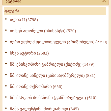
ავტორი
მოძღვრის ძალზე სასარგებლო რჩევები
Search
მრევლისათვის (545)
Wisdomge (514)
ილია II (3798)
იოსებ ათონელი (ისიხასტი) (520)
ქადაგებანი გაბრიელ ეპისკოპოსისა - II ტომი
(370)
ბერი ეფრემ ფილოთეველი (არიზონელი) (2390)
სულიერი ცხოვრების სახელმძღვანელო -
ნაწილი II (369)
სხვა ავტორი (2682)
ღმერთი და ადამიანები (287)
წმ. ეპისკოპოსი გაბრიელი (ქიქოძე) (1479)
ბერის დიადემა (278)
წმ. იოანე სინელი (კიბისაღმწერელი) (881)
მონაზვნური გამოცდილების გადმოცემა (273)
წმ. იოანე ოქროპირი (656)
ოთხი ასეული თავი სიყვარულის შესახებ (259)
წმ. მარკოზ მონაზონი (განშორებული) (610)
მამა ვალენტინი მორდასოვი (545)