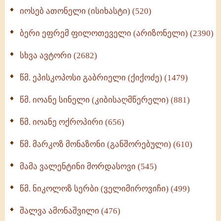
იოსებ ათონელი (ისიხასტი) (520)
ქადაგებანი გაბრიელ ეპისკოპოსისა - II ტომი
(370)
ბერი ეფრემ ფილოთეველი (არიზონელი) (2390)
სულიერი ცხოვრების სახელმძღვანელო -
ნაწილი II (369)
სხვა ავტორი (2682)
ღმერთი და ადამიანები (287)
წმ. ეპისკოპოსი გაბრიელი (ქიქოძე) (1479)
ბერის დიადემა (278)
წმ. იოანე სინელი (კიბისაღმწერელი) (881)
მონაზვნური გამოცდილების გადმოცემა (273)
წმ. იოანე ოქროპირი (656)
ოთხი ასეული თავი სიყვარულის შესახებ (259)
წმ. მარკოზ მონაზონი (განშორებული) (610)
მამა ვალენტინი მორდასოვი (545)
წმ. ნიკოლოზ სერბი (ველიმიროვიჩი) (499)
შალვა ამონაშვილი (476)