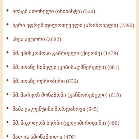
იოსებ ათონელი (ისიხასტი) (520)
ქადაგებანი გაბრიელ ეპისკოპოსისა - II ტომი
(370)
ბერი ეფრემ ფილოთეველი (არიზონელი) (2390)
სულიერი ცხოვრების სახელმძღვანელო -
ნაწილი II (369)
სხვა ავტორი (2682)
ღმერთი და ადამიანები (287)
წმ. ეპისკოპოსი გაბრიელი (ქიქოძე) (1479)
ბერის დიადემა (278)
წმ. იოანე სინელი (კიბისაღმწერელი) (881)
მონაზვნური გამოცდილების გადმოცემა (273)
წმ. იოანე ოქროპირი (656)
ოთხი ასეული თავი სიყვარულის შესახებ (259)
წმ. მარკოზ მონაზონი (განშორებული) (610)
მამა ვალენტინი მორდასოვი (545)
წმ. ნიკოლოზ სერბი (ველიმიროვიჩი) (499)
შალვა ამონაშვილი (476)