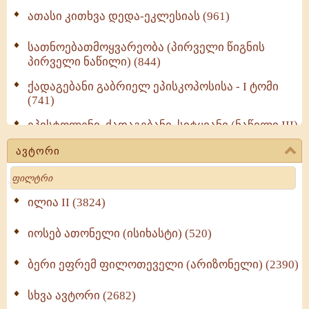
ათასი კითხვა დედა-ეკლესიას (961)
სათნოებათმოყვარეობა (პირველი წიგნის
პირველი ნაწილი) (844)
ქადაგებანი გაბრიელ ეპისკოპოსისა - I ტომი
(741)
ეპისტოლენი, ქადაგებანი, სიტყვანი (ნაწილი III)
(723)
ავტორი
მოძღვრის ძალზე სასარგებლო რჩევები
Search
მრევლისათვის (545)
Wisdomge (514)
ილია II (3824)
იოსებ ათონელი (ისიხასტი) (520)
ქადაგებანი გაბრიელ ეპისკოპოსისა - II ტომი
(370)
ბერი ეფრემ ფილოთეველი (არიზონელი) (2390)
სულიერი ცხოვრების სახელმძღვანელო -
ნაწილი II (369)
სხვა ავტორი (2682)