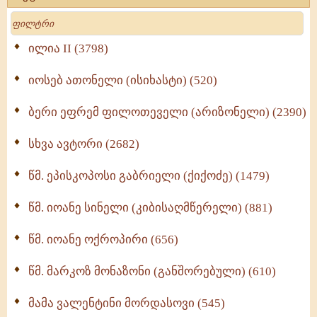
მოძღვრის ძალზე სასარგებლო რჩევები
Search
მრევლისათვის (545)
Wisdomge (514)
ილია II (3798)
იოსებ ათონელი (ისიხასტი) (520)
ქადაგებანი გაბრიელ ეპისკოპოსისა - II ტომი
(370)
ბერი ეფრემ ფილოთეველი (არიზონელი) (2390)
სულიერი ცხოვრების სახელმძღვანელო -
ნაწილი II (369)
სხვა ავტორი (2682)
ღმერთი და ადამიანები (287)
წმ. ეპისკოპოსი გაბრიელი (ქიქოძე) (1479)
ბერის დიადემა (278)
წმ. იოანე სინელი (კიბისაღმწერელი) (881)
მონაზვნური გამოცდილების გადმოცემა (273)
წმ. იოანე ოქროპირი (656)
ოთხი ასეული თავი სიყვარულის შესახებ (259)
წმ. მარკოზ მონაზონი (განშორებული) (610)
მამა ვალენტინი მორდასოვი (545)