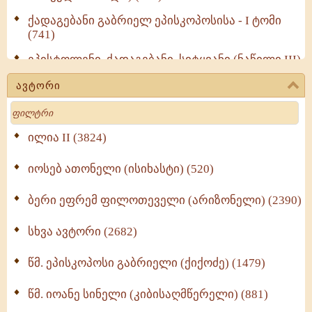
ქადაგებანი გაბრიელ ეპისკოპოსისა - I ტომი
(741)
ეპისტოლენი, ქადაგებანი, სიტყვანი (ნაწილი III)
(723)
ავტორი
მოძღვრის ძალზე სასარგებლო რჩევები
Search
მრევლისათვის (545)
Wisdomge (514)
ილია II (3824)
იოსებ ათონელი (ისიხასტი) (520)
ქადაგებანი გაბრიელ ეპისკოპოსისა - II ტომი
(370)
ბერი ეფრემ ფილოთეველი (არიზონელი) (2390)
სულიერი ცხოვრების სახელმძღვანელო -
ნაწილი II (369)
სხვა ავტორი (2682)
ღმერთი და ადამიანები (287)
წმ. ეპისკოპოსი გაბრიელი (ქიქოძე) (1479)
ბერის დიადემა (278)
წმ. იოანე სინელი (კიბისაღმწერელი) (881)
მონაზვნური გამოცდილების გადმოცემა (273)