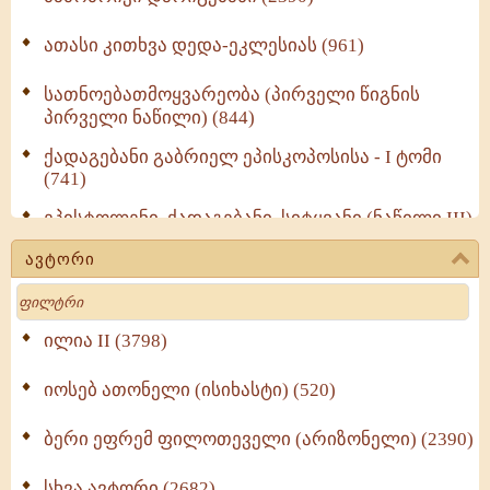
ათასი კითხვა დედა-ეკლესიას (961)
სათნოებათმოყვარეობა (პირველი წიგნის
პირველი ნაწილი) (844)
ქადაგებანი გაბრიელ ეპისკოპოსისა - I ტომი
(741)
ეპისტოლენი, ქადაგებანი, სიტყვანი (ნაწილი III)
(723)
ავტორი
მოძღვრის ძალზე სასარგებლო რჩევები
Search
მრევლისათვის (545)
Wisdomge (514)
ილია II (3798)
იოსებ ათონელი (ისიხასტი) (520)
ქადაგებანი გაბრიელ ეპისკოპოსისა - II ტომი
(370)
ბერი ეფრემ ფილოთეველი (არიზონელი) (2390)
სულიერი ცხოვრების სახელმძღვანელო -
ნაწილი II (369)
სხვა ავტორი (2682)