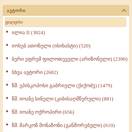
(723)
ავტორი
მოძღვრის ძალზე სასარგებლო რჩევები
Search
მრევლისათვის (545)
Wisdomge (514)
ილია II (3824)
იოსებ ათონელი (ისიხასტი) (520)
ქადაგებანი გაბრიელ ეპისკოპოსისა - II ტომი
(370)
ბერი ეფრემ ფილოთეველი (არიზონელი) (2390)
სულიერი ცხოვრების სახელმძღვანელო -
ნაწილი II (369)
სხვა ავტორი (2682)
ღმერთი და ადამიანები (287)
წმ. ეპისკოპოსი გაბრიელი (ქიქოძე) (1479)
ბერის დიადემა (278)
წმ. იოანე სინელი (კიბისაღმწერელი) (881)
მონაზვნური გამოცდილების გადმოცემა (273)
წმ. იოანე ოქროპირი (656)
ოთხი ასეული თავი სიყვარულის შესახებ (259)
წმ. მარკოზ მონაზონი (განშორებული) (610)