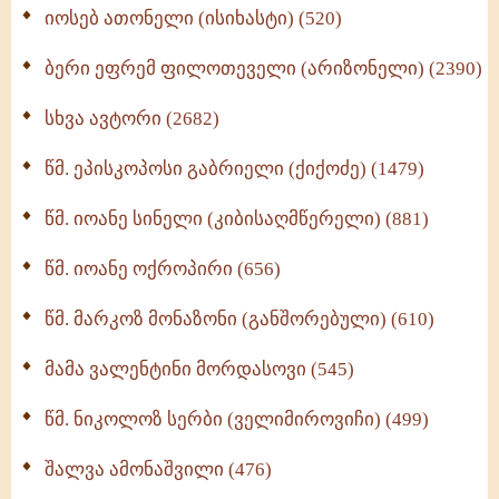
იოსებ ათონელი (ისიხასტი) (520)
ქადაგებანი გაბრიელ ეპისკოპოსისა - II ტომი
(370)
ბერი ეფრემ ფილოთეველი (არიზონელი) (2390)
სულიერი ცხოვრების სახელმძღვანელო -
ნაწილი II (369)
სხვა ავტორი (2682)
ღმერთი და ადამიანები (287)
წმ. ეპისკოპოსი გაბრიელი (ქიქოძე) (1479)
ბერის დიადემა (278)
წმ. იოანე სინელი (კიბისაღმწერელი) (881)
მონაზვნური გამოცდილების გადმოცემა (273)
წმ. იოანე ოქროპირი (656)
ოთხი ასეული თავი სიყვარულის შესახებ (259)
წმ. მარკოზ მონაზონი (განშორებული) (610)
მამა ვალენტინი მორდასოვი (545)
წმ. ნიკოლოზ სერბი (ველიმიროვიჩი) (499)
შალვა ამონაშვილი (476)