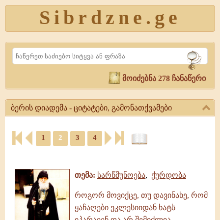
Sibrdzne.ge
Search
მოიძებნა 278 ჩანაწერი
ბერის დიადემა - ციტატები, გამონათქვამები
ბერის
1
2
3
4
დიადემა
-
ციტატები,
ციტატები,
ამონარიდები,
გამონათქვამები
გამონათქვამები
ბერის
თემა:
სარწმუნოება
,
ქურდობა
დიადემა,
წიგნი,
როგორ მოვიქცე, თუ დავინახე, რომ
ციტატები,
ყაჩაღები ეკლესიიდან ხატს
ამონარიდები
იპარავენ და არ შემიძლია