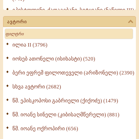
ეპისტოლენი, ქადაგებანი, სიტყვანი (ნაწილი III)
(723)
ავტორი
მოძღვრის ძალზე სასარგებლო რჩევები
Search
მრევლისათვის (545)
Wisdomge (514)
ილია II (3796)
იოსებ ათონელი (ისიხასტი) (520)
ქადაგებანი გაბრიელ ეპისკოპოსისა - II ტომი
(370)
ბერი ეფრემ ფილოთეველი (არიზონელი) (2390)
სულიერი ცხოვრების სახელმძღვანელო -
ნაწილი II (369)
სხვა ავტორი (2682)
ღმერთი და ადამიანები (287)
წმ. ეპისკოპოსი გაბრიელი (ქიქოძე) (1479)
ბერის დიადემა (278)
წმ. იოანე სინელი (კიბისაღმწერელი) (881)
მონაზვნური გამოცდილების გადმოცემა (273)
წმ. იოანე ოქროპირი (656)
ოთხი ასეული თავი სიყვარულის შესახებ (259)