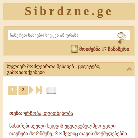
Sibrdzne.ge
Search
მოიძებნა 17 ჩანაწერი
სულიერ მოძღვართა შესახებ - ციტატები,
გამონათქვამები
სულიერ
1
2
მოძღვართა
შესახებ
ციტატები,
-
ამონარიდები,
ციტატები,
გამონათქვამები
გამონათქვამები
თემა:
ურჩობა, თვითნებობა
სულიერ
მოძღვართა
სახარებისეული ხედვის უგულვებელმყოფელი
შესახებ,
თავნება მორწმუნე, რომელიც თავის მოქმედებებში
წიგნი,