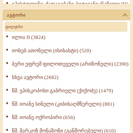
ეპისტოლენი, ქადაგებანი, სიტყვანი (ნაწილი III)
(723)
ავტორი
მოძღვრის ძალზე სასარგებლო რჩევები
Search
მრევლისათვის (545)
Wisdomge (514)
ილია II (3824)
იოსებ ათონელი (ისიხასტი) (520)
ქადაგებანი გაბრიელ ეპისკოპოსისა - II ტომი
(370)
ბერი ეფრემ ფილოთეველი (არიზონელი) (2390)
სულიერი ცხოვრების სახელმძღვანელო -
ნაწილი II (369)
სხვა ავტორი (2682)
ღმერთი და ადამიანები (287)
წმ. ეპისკოპოსი გაბრიელი (ქიქოძე) (1479)
ბერის დიადემა (278)
წმ. იოანე სინელი (კიბისაღმწერელი) (881)
მონაზვნური გამოცდილების გადმოცემა (273)
წმ. იოანე ოქროპირი (656)
ოთხი ასეული თავი სიყვარულის შესახებ (259)
წმ. მარკოზ მონაზონი (განშორებული) (610)