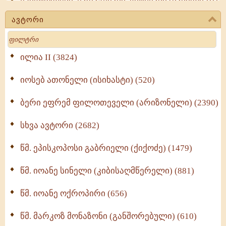
ეპისტოლენი, ქადაგებანი, სიტყვანი (ნაწილი III)
(723)
ავტორი
მოძღვრის ძალზე სასარგებლო რჩევები
Search
მრევლისათვის (545)
Wisdomge (514)
ილია II (3824)
იოსებ ათონელი (ისიხასტი) (520)
ქადაგებანი გაბრიელ ეპისკოპოსისა - II ტომი
(370)
ბერი ეფრემ ფილოთეველი (არიზონელი) (2390)
სულიერი ცხოვრების სახელმძღვანელო -
ნაწილი II (369)
სხვა ავტორი (2682)
ღმერთი და ადამიანები (287)
წმ. ეპისკოპოსი გაბრიელი (ქიქოძე) (1479)
ბერის დიადემა (278)
წმ. იოანე სინელი (კიბისაღმწერელი) (881)
მონაზვნური გამოცდილების გადმოცემა (273)
წმ. იოანე ოქროპირი (656)
ოთხი ასეული თავი სიყვარულის შესახებ (259)
წმ. მარკოზ მონაზონი (განშორებული) (610)