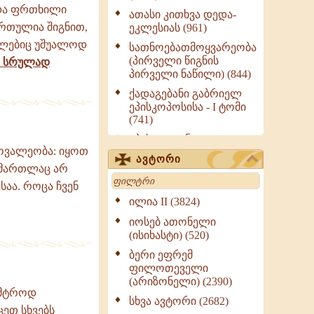
 და ფრთხილი
ათასი კითხვა დედა-
ართულია შიგნით,
ეკლესიას (961)
მლებიც უშუალოდ
სათნოებათმოყვარეობა
(პირველი წიგნის
 სრულად
პირველი ნაწილი) (844)
ქადაგებანი გაბრიელ
ეპისკოპოსისა - I ტომი
(741)
ეპისტოლენი,
მოვალეობა: იყოთ
ქადაგებანი, სიტყვანი
ავტორი
(ნაწილი III) (723)
ნ მართლაც არ
Search
მოძღვრის ძალზე
საა. როცა ჩვენ
სასარგებლო რჩევები
ილია II (3824)
მრევლისათვის (545)
იოსებ ათონელი
Wisdomge (514)
(ისიხასტი) (520)
ქადაგებანი გაბრიელ
ბერი ეფრემ
ეპისკოპოსისა - II ტომი
ფილოთეველი
(370)
(არიზონელი) (2390)
სამტროდ
სულიერი ცხოვრების
სხვა ავტორი (2682)
ეთ სხვებს
სახელმძღვანელო -