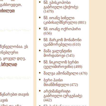
წმ. ეპისკოპოსი
ნაწილი II (369)
 გახსოვდეთ,
გაბრიელი (ქიქოძე)
ღმერთი და ადამიანები
იხილეთ
(1479)
(287)
წმ. იოანე სინელი
ბერის დიადემა (278)
(კიბისაღმწერელი) (881)
მონაზვნური
წმ. იოანე ოქროპირი
გამოცდილების
(656)
გადმოცემა (273)
წმ. მარკოზ მონაზონი
ოთხი ასეული თავი
(განშორებული) (610)
ზუნველობაა. ეს
სიყვარულის შესახებ
მამა ვალენტინი
(259)
გონებლური
მორდასოვი (545)
ე, ყოველ დღე,
წმ. ნიკოლოზ სერბი
თ სრულად
(ველიმიროვიჩი) (499)
შალვა ამონაშვილი (476)
ბერი პაისი
მთაწმინდელი (472)
არქიმანდრიტი
 იწყნარებთ თავის
გაბრიელი (ურგებაძე)
(442)
ავის