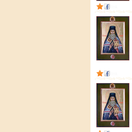
link
link