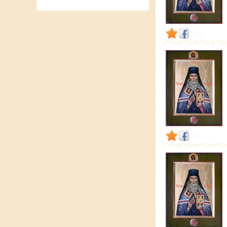
link
link