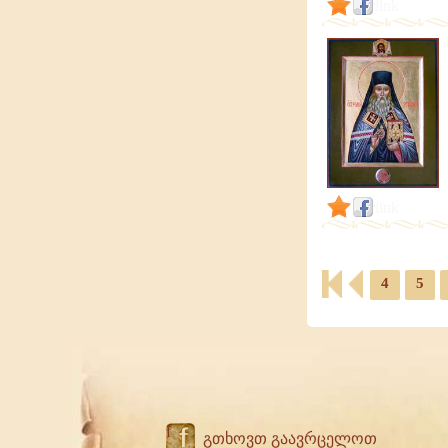
link
link
4
5
f
გთხოვთ გაავრცელოთ