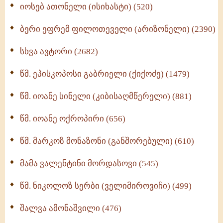
იოსებ ათონელი (ისიხასტი) (520)
ქადაგებანი გაბრიელ ეპისკოპოსისა - II ტომი
(370)
ბერი ეფრემ ფილოთეველი (არიზონელი) (2390)
სულიერი ცხოვრების სახელმძღვანელო -
ნაწილი II (369)
სხვა ავტორი (2682)
ღმერთი და ადამიანები (287)
წმ. ეპისკოპოსი გაბრიელი (ქიქოძე) (1479)
ბერის დიადემა (278)
წმ. იოანე სინელი (კიბისაღმწერელი) (881)
მონაზვნური გამოცდილების გადმოცემა (273)
წმ. იოანე ოქროპირი (656)
ოთხი ასეული თავი სიყვარულის შესახებ (259)
წმ. მარკოზ მონაზონი (განშორებული) (610)
მამა ვალენტინი მორდასოვი (545)
წმ. ნიკოლოზ სერბი (ველიმიროვიჩი) (499)
შალვა ამონაშვილი (476)