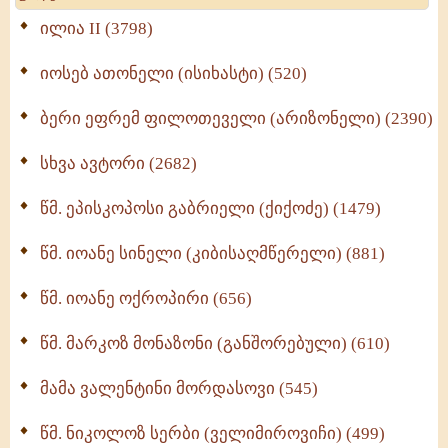
Wisdomge (514)
ილია II (3798)
იოსებ ათონელი (ისიხასტი) (520)
ქადაგებანი გაბრიელ ეპისკოპოსისა - II ტომი
(370)
ბერი ეფრემ ფილოთეველი (არიზონელი) (2390)
სულიერი ცხოვრების სახელმძღვანელო -
ნაწილი II (369)
სხვა ავტორი (2682)
ღმერთი და ადამიანები (287)
წმ. ეპისკოპოსი გაბრიელი (ქიქოძე) (1479)
ბერის დიადემა (278)
წმ. იოანე სინელი (კიბისაღმწერელი) (881)
მონაზვნური გამოცდილების გადმოცემა (273)
წმ. იოანე ოქროპირი (656)
ოთხი ასეული თავი სიყვარულის შესახებ (259)
წმ. მარკოზ მონაზონი (განშორებული) (610)
მამა ვალენტინი მორდასოვი (545)
წმ. ნიკოლოზ სერბი (ველიმიროვიჩი) (499)