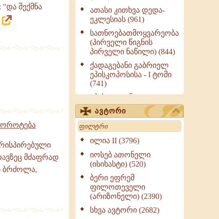
 "და შექმნა
ათასი კითხვა დედა-
ეკლესიას (961)
.
სათნოებათმოყვარეობა
(პირველი წიგნის
პირველი ნაწილი) (844)
ქადაგებანი გაბრიელ
ეპისკოპოსისა - I ტომი
(741)
ეპისტოლენი,
ქადაგებანი, სიტყვანი
ავტორი
(ნაწილი III) (723)
Search
 ბოროტება
მოძღვრის ძალზე
სასარგებლო რჩევები
ილია II (3796)
ირისპირებული
მრევლისათვის (545)
იოსებ ათონელი
თავზეც მძაფრად
Wisdomge (514)
(ისიხასტი) (520)
ნი ბრძოლა,
ქადაგებანი გაბრიელ
ბერი ეფრემ
ეპისკოპოსისა - II ტომი
ფილოთეველი
(370)
(არიზონელი) (2390)
სულიერი ცხოვრების
სხვა ავტორი (2682)
სახელმძღვანელო -