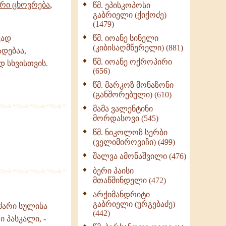
ური ცხოვრება
,
წმ. ეპისკოპოსი
ნაწილი II (369)
გაბრიელი (ქიქოძე)
ღმერთი და ადამიანები
(1479)
(287)
ვად
წმ. იოანე სინელი
ბერის დიადემა (278)
(კიბისაღმწერელი) (881)
ადებაა,
მონაზვნური
წმ. იოანე ოქროპირი
დ სხვისთვის.
გამოცდილების
(656)
გადმოცემა (273)
წმ. მარკოზ მონაზონი
ოთხი ასეული თავი
(განშორებული) (610)
სიყვარულის შესახებ
მამა ვალენტინი
(259)
მორდასოვი (545)
წმ. ნიკოლოზ სერბი
(ველიმიროვიჩი) (499)
შალვა ამონაშვილი (476)
ბერი პაისი
მთაწმინდელი (472)
არქიმანდრიტი
გაბრიელი (ურგებაძე)
ძარი სულისა
(442)
ი პასკალი, -