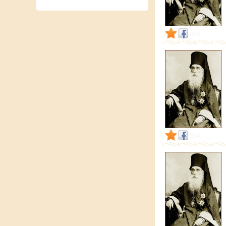
link
link