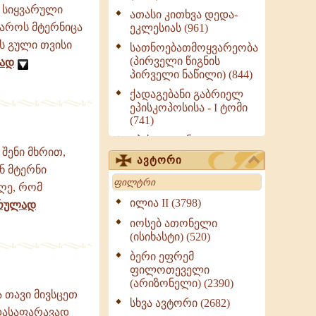
 სიყვარული
ათასი კითხვა დედა-
ვაროს მტერნიცა
ეკლესიას (961)
ოს გული თვისი
სათნოებათმოყვარეობა
(პირველი წიგნის
ად
პირველი ნაწილი) (844)
ქადაგებანი გაბრიელ
ეპისკოპოსისა - I ტომი
(741)
ეპისტოლენი,
 შენი მხრით,
ქადაგებანი, სიტყვანი
ავტორი
(ნაწილი III) (723)
ნ მტერნი
Search
მოძღვრის ძალზე
ღე, რომ
სასარგებლო რჩევები
ილია II (3798)
რულად
მრევლისათვის (545)
იოსებ ათონელი
Wisdomge (514)
(ისიხასტი) (520)
ქადაგებანი გაბრიელ
ბერი ეფრემ
ეპისკოპოსისა - II ტომი
ფილოთეველი
(370)
(არიზონელი) (2390)
ა თავი მივსცეთ
სულიერი ცხოვრების
სხვა ავტორი (2682)
 დასაფარავად
სახელმძღვანელო -