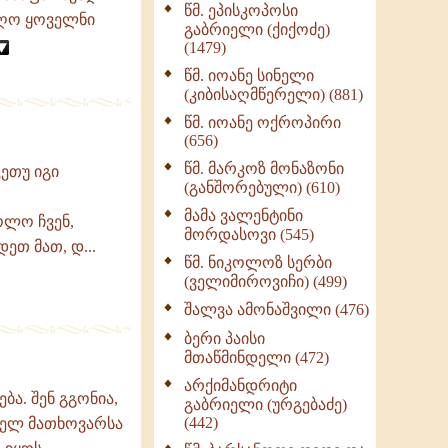
წმ. ეპისკოპოსი
ნაწილი II (369)
იიღო ყოველნი
გაბრიელი (ქიქოძე)
ღმერთი და ადამიანები
(1479)
(287)
წმ. იოანე სინელი
ბერის დიადემა (278)
(კიბისაღმწერელი) (881)
მონაზვნური
წმ. იოანე ოქროპირი
გამოცდილების
(656)
გადმოცემა (273)
წმ. მარკოზ მონაზონი
ეთუ იგი
ოთხი ასეული თავი
(განშორებული) (610)
სიყვარულის შესახებ
მამა ვალენტინი
(259)
ოლო ჩვენ,
მორდასოვი (545)
ეთ მათ, დ...
წმ. ნიკოლოზ სერბი
(ველიმიროვიჩი) (499)
შალვა ამონაშვილი (476)
ბერი პაისი
მთაწმინდელი (472)
არქიმანდრიტი
ა. შენ გგონია,
გაბრიელი (ურგებაძე)
(442)
ხელ მათხოვარსა