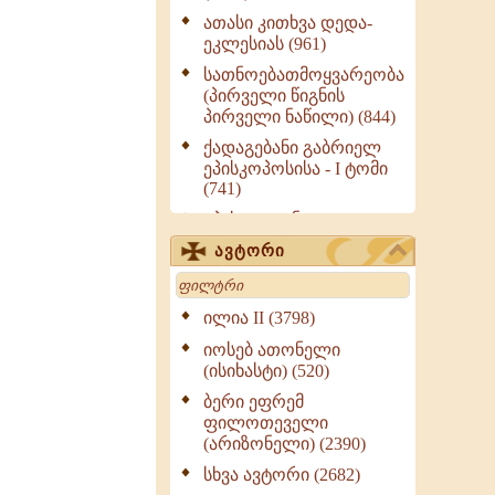
ათასი კითხვა დედა-
ეკლესიას (961)
სათნოებათმოყვარეობა
(პირველი წიგნის
პირველი ნაწილი) (844)
ქადაგებანი გაბრიელ
ეპისკოპოსისა - I ტომი
(741)
ეპისტოლენი,
ქადაგებანი, სიტყვანი
ავტორი
(ნაწილი III) (723)
Search
მოძღვრის ძალზე
სასარგებლო რჩევები
ილია II (3798)
მრევლისათვის (545)
იოსებ ათონელი
Wisdomge (514)
(ისიხასტი) (520)
ქადაგებანი გაბრიელ
ბერი ეფრემ
ეპისკოპოსისა - II ტომი
ფილოთეველი
(370)
(არიზონელი) (2390)
სულიერი ცხოვრების
სხვა ავტორი (2682)
სახელმძღვანელო -