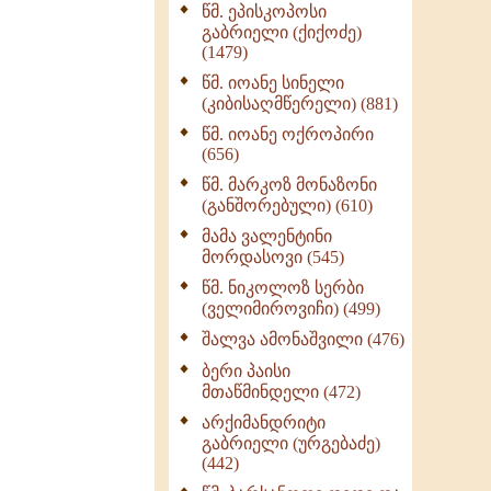
წმ. ეპისკოპოსი
ნაწილი II (369)
გაბრიელი (ქიქოძე)
ღმერთი და ადამიანები
(1479)
(287)
წმ. იოანე სინელი
ბერის დიადემა (278)
(კიბისაღმწერელი) (881)
მონაზვნური
წმ. იოანე ოქროპირი
გამოცდილების
(656)
გადმოცემა (273)
წმ. მარკოზ მონაზონი
ოთხი ასეული თავი
(განშორებული) (610)
სიყვარულის შესახებ
მამა ვალენტინი
(259)
მორდასოვი (545)
წმ. ნიკოლოზ სერბი
(ველიმიროვიჩი) (499)
შალვა ამონაშვილი (476)
ბერი პაისი
მთაწმინდელი (472)
არქიმანდრიტი
გაბრიელი (ურგებაძე)
(442)